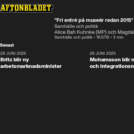
”Fri entré på museér redan 2015”
Samhälle och politik
Alice Bah Kuhnke (MP) och Magdale
Samhälle och politik
•
18.07.16
•
3 min
Senast
28 JUNI 2025
1:48
28 JUNI 2025
Britz blir ny
Mohamsson blir n
arbetsmarknadsminister
och integrationsm