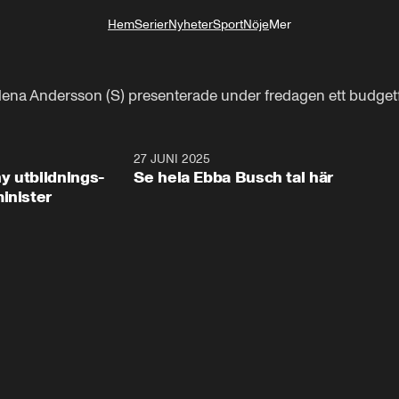
Hem
Serier
Nyheter
Sport
Nöje
Mer
Livsstil
na Andersson (S) presenterade under fredagen ett budgetf
2:28
27 JUNI 2025
32:2
y utbildnings-
Se hela Ebba Busch tal här
inister