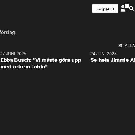
Logga in
örslag.
SE ALLA
1
27 JUNI 2025
1:24
24 JUNI 2025
Ebba Busch: ”Vi måste göra upp
Se hela Jimmie Å
med reform-fobin”