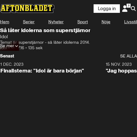
Logga in
Hem
Serier
Nyheter
Sport
Nöje
Livsstil
Så låter idolerna som superstjärnor
Idol
Temat är superstjärnor - så låter idolerna 2014.
Se mer
Idol
•
18.07.16
•
135 sek
Senast
SE ALLA
1 DEC. 2023
0:56
15 NOV. 2023
Finalisterna: "Idol är bara början"
"Jag hoppas 