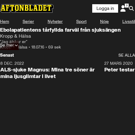
Logga in
Hem
Serier
Nyheter
Sport
Nöje
Livsstil
Ebolapatientens tårfyllda farväl från sjuksängen
Kropp & Hälsa
"Jag älskar er"
Se mer
Kropp & Hälsa
•
18.07.16
•
69 sek
Senast
SE ALLA
8 DEC. 2022
2:42
27 MARS 2020
ALS-sjuke Magnus: Mina tre söner är
Peter testa
mina ljusglimtar i livet