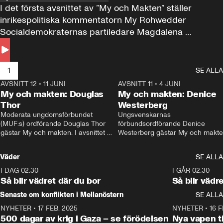
I det första avsnittet av ”My och Makten” ställer 
inrikespolitiska kommentatorn My Rohwedder 
Socialdemokraternas partiledare Magdalena 
Andersson till svars.
1
SE ALLA
AVSNITT 12
•
11 JUNI
26:27
AVSNITT 11
•
4 JUNI
2
My och makten: Douglas
My och makten: Denice
Thor
Westerberg
Moderata ungdomsförbundet 
Ungsvenskarnas 
(MUF:s) ordförande Douglas Thor 
förbundsordförande Denice 
gästar My och makten. I avsnittet 
Westerberg gästar My och makten.
diskuteras tonårsutvisningarna och 
avsnittet diskuteras migrationsfrå
hur Moderaterna ska locka väljare till 
och hur SD ska locka kvinnliga 
Väder
SE ALLA
valet i höst. 
väljare. 
I DAG 02:30
1:06
I GÅR 02:30
Så blir vädret där du bor
Så blir vädr
Senaste om konflikten i Mellanöstern
SE ALLA
NYHETER
•
17 FEB. 2025
0:45
NYHETER
•
16 F
500 dagar av krig i Gaza – se förödelsen
Nya vapen ti