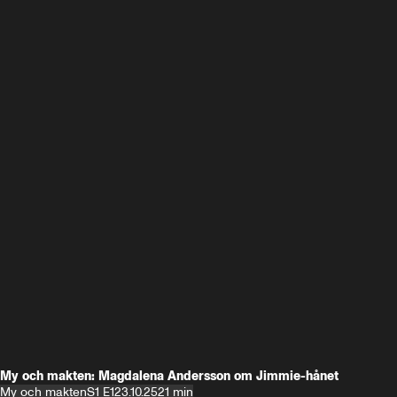
My och makten: Magdalena Andersson om Jimmie-hånet
My och makten
S1 E1
23.10.25
21 min