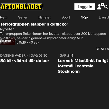
Logga in
Hem
Serier
Nyheter
Sport
Nöje
Livsstil
Terrorgruppen släpper skolflickor
Nyheter
Terrorgruppen Boko Haram har lovat att släppa över 200 kidnappade 
skolflickor, hävdar nigerianska myndigheter enligt AFP.
Se mer
Nyheter
•
18.07.16
•
40 sek
SE ALLA
DAGENS VÄDER
•
I DAG 02:30
1:06
I GÅR 21:41
Så blir vädret där du bor
Larmet: Misstänkt farligt
föremål i centrala
Stockholm