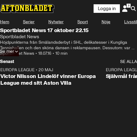
Logga in
Hem
Serier
Nyheter
Sport
Nöje
Livsstil
Sportbladet News 17 oktober 22.15
Sportbladet News
Höjdpunkterna från Smålandsderbyt i SHL, delikatesser i Kungliga 
Tennishallen och den sköna dansen i reklampausen. Dessutom: var 
Se mer
med och rösta fram allsvenskans snyggaste mål
Sportbladet News
•
18.07.16
•
10 min
Senast
SE ALLA
EUROPA LEAGUE
•
20 MAJ
1:32
EUROPA LEAG
Victor Nilsson Lindelöf vinner Europa
Självmål frå
League med sitt Aston Villa