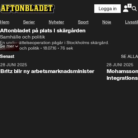
Logga in
Hem
Serier
Nyheter
Sport
Nöje
Livsstil
Aftonbladet på plats i skärgården
Samhälle och politik
En underrättelseoperation pågår i Stockholms skärgård.
Se mer
Samhälle och politik
•
18.07.16
•
76 sek
Senast
SE ALLA
28 JUNI 2025
1:48
28 JUNI 2025
Britz blir ny arbetsmarknadsminister
Mohamsson b
integration