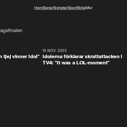
Hem
Serier
Nyheter
Sport
Nöje
Mer
Livsstil
dagsfinalen
1:23
16 NOV. 2023
0:3
 tjej vinner Idol"
Idolerna förklarar skrattattacken i
TV4: "It was a LOL-moment"