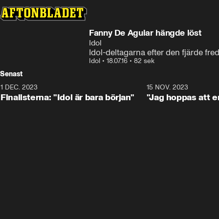
Fanny De Aguiar hängde löst
Idol
Idol-deltagarna efter den fjärde fre
Idol
•
18.07.16
•
82 sek
Senast
1 DEC. 2023
0:56
15 NOV. 2023
Finalisterna: "Idol är bara början"
"Jag hoppas att en