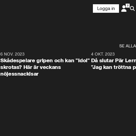
Logga in
SE ALLA
1
6 NOV. 2023
3:25
4 OKT. 2023
Skådespelare gripen och kan "Idol"
Då slutar Pär Ler
skrotas? Här är veckans
"Jag kan tröttna på
nöjessnackisar