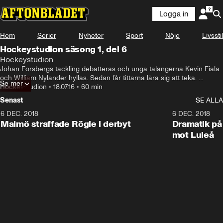
Logga in
Hem
Serier
Nyheter
Sport
Nöje
Livsstil
Hockeystudion säsong 1, del 6
Hockeystudion
Johan Forsbergs tackling debatteras och unga talangerna Kevin Fiala 
och William Nylander hyllas. Sedan får tittarna lära sig att teka. 

Se mer
Listor varvas med galna klipp och de hetaste från SHL och HA.
Hockeystudion
•
18.07.16
•
60 min
Senast
SE ALLA
6 DEC. 2018
0:50
6 DEC. 2018
Malmö straffade Rögle i derbyt
Dramatik på
mot Luleå