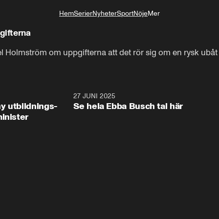
Hem
Serier
Nyheter
Sport
Nöje
Mer
Livsstil
gifterna
 Holmström om uppgifterna att det rör sig om en rysk ubåt 
2:28
27 JUNI 2025
32:2
y utbildnings-
Se hela Ebba Busch tal här
inister