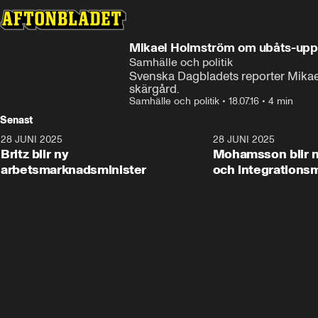
Mikael Holmström om ubåts-upp
Samhälle och politik
Svenska Dagbladets reporter Mikael
skärgård.
Samhälle och politik
•
18.07.16
•
4 min
Senast
28 JUNI 2025
1:48
28 JUNI 2025
Britz blir ny
Mohamsson blir n
arbetsmarknadsminister
och integrationsm