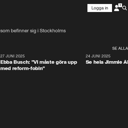
Logga in
som befinner sig i Stockholms 
SE ALLA
1
27 JUNI 2025
1:24
24 JUNI 2025
Ebba Busch: ”Vi måste göra upp
Se hela Jimmie Å
med reform-fobin”