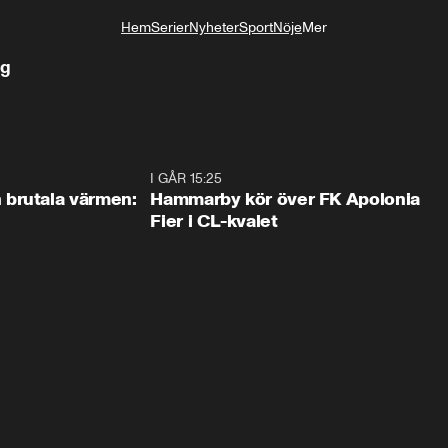
Hem
Serier
Nyheter
Sport
Nöje
Mer
Livsstil
ag
0:46
I GÅR 15:25
1:3
brutala värmen:
Hammarby kör över FK Apolonia
Fier i CL-kvalet