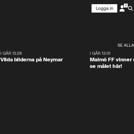
Logga in
SE ALLA
1
I GÅR 13:28
0:22
I GÅR 13:01
Vilda bilderna på Neymar
Malmö FF vinner 
se målet här!