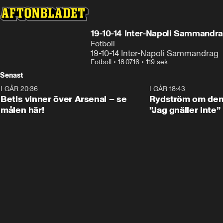
19-10-14 Inter-Napoli Sammandr
Fotboll
19-10-14 Inter-Napoli Sammandrag
Fotboll
•
18.07.16
•
119 sek
Senast
I GÅR 20:36
1:30
I GÅR 18:43
Betis vinner över Arsenal – se
Rydström om den 
målen här!
”Jag gnäller inte”