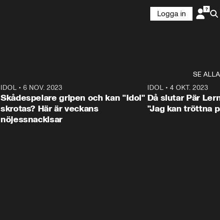
Logga in
SE ALLA
1
IDOL
•
6 NOV. 2023
3:25
IDOL
•
4 OKT. 2023
Skådespelare gripen och kan "Idol"
Då slutar Pär Ler
skrotas? Här är veckans
"Jag kan tröttna på
nöjessnackisar