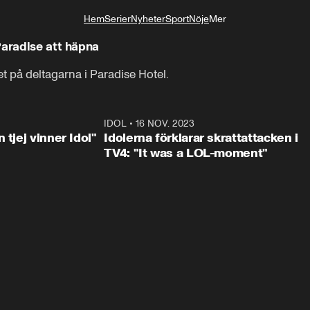
Hem
Serier
Nyheter
Sport
Nöje
Mer
Livsstil
Paradise att häpna
et på deltagarna i Paradise Hotel.
1:23
IDOL
•
16 NOV. 2023
0:3
 tjej vinner Idol"
Idolerna förklarar skrattattacken i
TV4: "It was a LOL-moment"