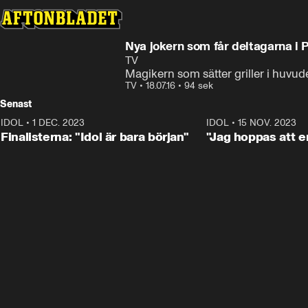
Nya jokern som får deltagarna i 
TV
Magikern som sätter griller i huvud
TV
•
18.07.16
•
94 sek
Senast
IDOL
•
1 DEC. 2023
0:56
IDOL
•
15 NOV. 2023
Finalisterna: "Idol är bara början"
"Jag hoppas att en