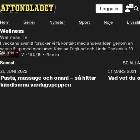
Logga in
Hem
Serier
Nyheter
Sport
Nöje
Livsstil
Wellness
Wellness TV
I veckans avsnitt försöker vi få kontakt med andevärlden genom en 
seans ihop med mediumet Kristina Englund och Linda Thelenius. Vi 
Se mer
pratar även idoldyrkan med Annelie Ekstrand, kanske Sveriges största 
Wellness TV
•
18.07.16
•
29 min
Britney-fan och Emilia Johansson som skrivit boken Mitt liv som Darin-
Senast
SE ALLA
fan.
20 JUNI 2022
2:21
31 MARS 2021
Pasta, massage och onani – så hittar
Vad vet du 
kändisarna vardagspeppen