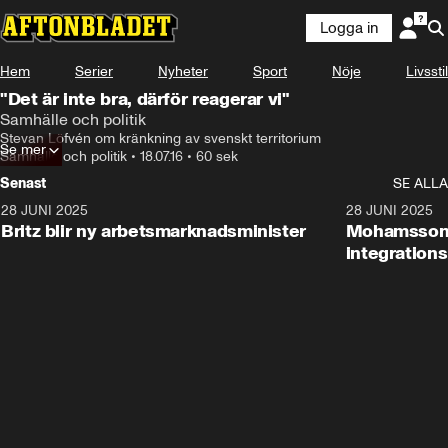
Logga in
Hem
Serier
Nyheter
Sport
Nöje
Livsstil
"Det är inte bra, därför reagerar vi"
Samhälle och politik
Stevan Löfvén om kränkning av svenskt territorium
Se mer
Samhälle och politik
•
18.07.16
•
60 sek
Senast
SE ALLA
28 JUNI 2025
1:48
28 JUNI 2025
Britz blir ny arbetsmarknadsminister
Mohamsson b
integration