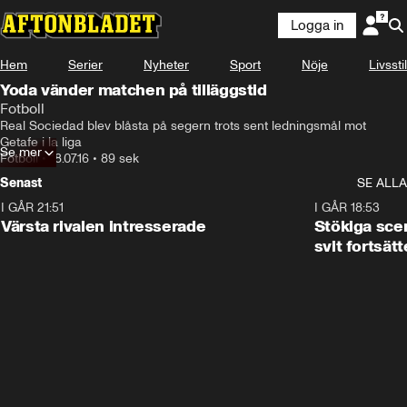
Logga in
Hem
Serier
Nyheter
Sport
Nöje
Livsstil
Yoda vänder matchen på tilläggstid
Fotboll
Real Sociedad blev blåsta på segern trots sent ledningsmål mot 
Getafe i la liga
Se mer
Fotboll
•
18.07.16
•
89 sek
Senast
SE ALLA
I GÅR 21:51
0:31
I GÅR 18:53
Värsta rivalen intresserade
Stökiga sce
svit fortsätt