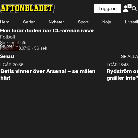
Logga in
Hem
Serier
Nyheter
Sport
Nöje
Livsstil
Hon lurar döden när CL-arenan rasar
Fotboll
Se klippet här
Se mer
Fotboll
•
18.07.16
•
56 sek
Senast
SE ALLA
I GÅR 20:36
1:30
I GÅR 18:43
Betis vinner över Arsenal – se målen
Rydström om
här!
gnäller inte”