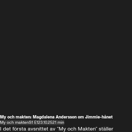
My och makten: Magdalena Andersson om Jimmie-hånet
My och makten
S1 E1
23.10.25
21 min
I det första avsnittet av ”My och Makten” ställer 