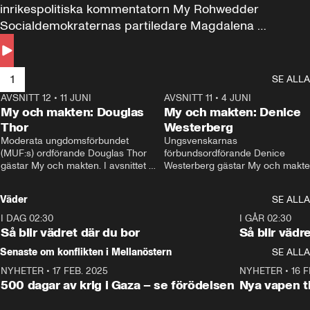
inrikespolitiska kommentatorn My Rohwedder 
Socialdemokraternas partiledare Magdalena 
Andersson till svars.
1
SE ALLA
AVSNITT 12
•
11 JUNI
26:27
AVSNITT 11
•
4 JUNI
2
My och makten: Douglas
My och makten: Denice
Thor
Westerberg
Moderata ungdomsförbundet 
Ungsvenskarnas 
(MUF:s) ordförande Douglas Thor 
förbundsordförande Denice 
gästar My och makten. I avsnittet 
Westerberg gästar My och makten.
diskuteras tonårsutvisningarna och 
avsnittet diskuteras migrationsfrå
hur Moderaterna ska locka väljare till 
och hur SD ska locka kvinnliga 
Väder
SE ALLA
valet i höst. 
väljare. 
I DAG 02:30
1:06
I GÅR 02:30
Så blir vädret där du bor
Så blir vädr
Senaste om konflikten i Mellanöstern
SE ALLA
NYHETER
•
17 FEB. 2025
0:45
NYHETER
•
16 F
500 dagar av krig i Gaza – se förödelsen
Nya vapen ti