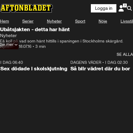
Logga in
Hem
Serier
Nyheter
Sport
Nöje
Livsstil
Ubåtsjakten - detta har hänt
Nyheter
Få koll på vad som hänt hittills i spaningen i Stockholms skärgård.
Se mer
Nyheter
•
18.07.16
•
3 min
SE ALLA
I DAG 06:40
0:35
DAGENS VÄDER
•
I DAG 02:30
Sex dödade i skolskjutning
Så blir vädret där du bor