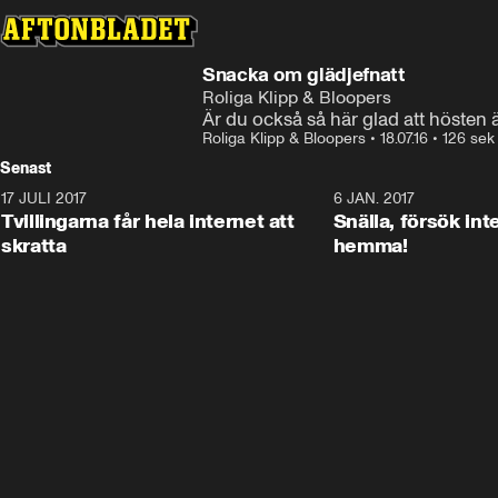
Snacka om glädjefnatt
Roliga Klipp & Bloopers
Är du också så här glad att hösten 
Roliga Klipp & Bloopers
•
18.07.16
•
126 sek
Senast
17 JULI 2017
0:29
6 JAN. 2017
Tvillingarna får hela internet att
Snälla, försök int
skratta
hemma!