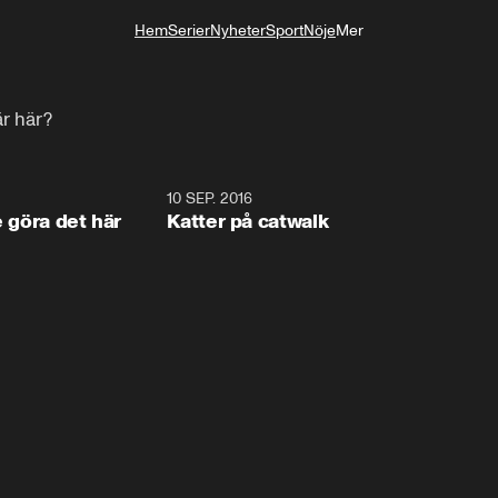
Hem
Serier
Nyheter
Sport
Nöje
Mer
Livsstil
är här?
1:34
10 SEP. 2016
0:2
e göra det här
Katter på catwalk