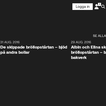
Logga in
SE ALLA
9
31 AUG. 2016
1:02
29 AUG. 2016
De skippade bröllopstårtan – bjöd
Albin och Elina s
på andra bollar
bröllopstårtan – 
bakverk