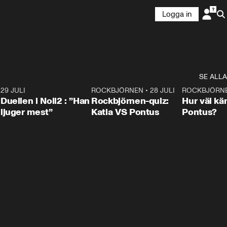
Logga in
SE ALLA
9
29 JULI
0:47
ROCKBJÖRNEN
•
28 JULI
0:15
ROCKBJÖRN
Duellen i Noll2 : ”Han
Rockbjörnen-quiz:
Hur väl kä
ljuger mest”
Katia VS Pontus
Pontus?