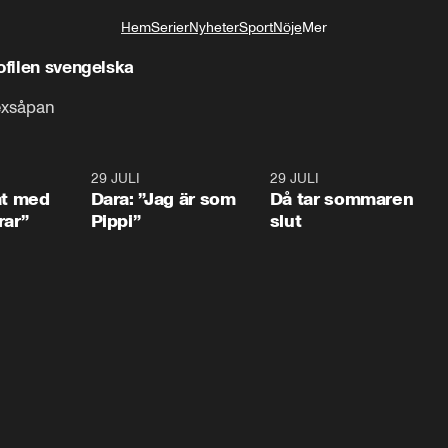
Hem
Serier
Nyheter
Sport
Nöje
Mer
Livsstil
ofilen svengelska
sexsåpan
1:02
29 JULI
0:41
29 JULI
0:3
at med
Dara: ”Jag är som
Då tar sommaren
rar”
Pippi”
slut