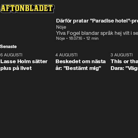
Därför pratar ”Paradise hotel”-pr
Nöje
Ylva Fogel blandar språk hej vilt i 
Nöje
•
18.07.16
•
12 min
Senaste
6 AUGUSTI
1:04
4 AUGUSTI
0:24
3 AUGUSTI
Lasse Holm sätter
Beskedet om nästa
This or th
plus på livet
år: ”Bestämt mig”
Dara: ”Väg