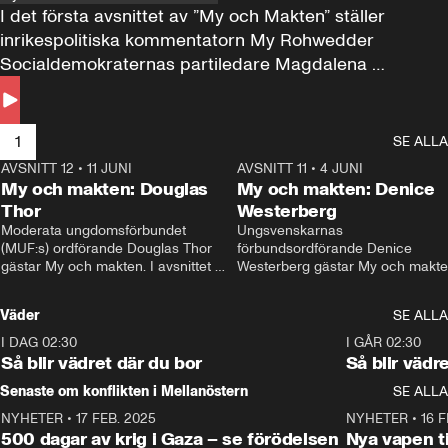
I det första avsnittet av ”My och Makten” ställer 
inrikespolitiska kommentatorn My Rohwedder 
Socialdemokraternas partiledare Magdalena 
Andersson till svars.
1
SE ALLA
AVSNITT 12
•
11 JUNI
26:27
AVSNITT 11
•
4 JUNI
2
My och makten: Douglas
My och makten: Denice
Thor
Westerberg
Moderata ungdomsförbundet 
Ungsvenskarnas 
(MUF:s) ordförande Douglas Thor 
förbundsordförande Denice 
gästar My och makten. I avsnittet 
Westerberg gästar My och makten.
diskuteras tonårsutvisningarna och 
avsnittet diskuteras migrationsfrå
hur Moderaterna ska locka väljare till 
och hur SD ska locka kvinnliga 
Väder
SE ALLA
valet i höst. 
väljare. 
I DAG 02:30
1:06
I GÅR 02:30
Så blir vädret där du bor
Så blir vädr
Senaste om konflikten i Mellanöstern
SE ALLA
NYHETER
•
17 FEB. 2025
0:45
NYHETER
•
16 F
500 dagar av krig i Gaza – se förödelsen
Nya vapen ti