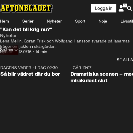
Logga in
Hem
Serier
Nyheter
Sport
Nöje
Livsstil
”Kan det bli krig nu?"
Nyheter
Lena Mellin, Göran Frisk och Wolfgang Hansson svarade på läsarnas 
frågor om jakten i skärgården.
Se mer
Nyheter
•
18.07.16
•
14 min
SE ALLA
DAGENS VÄDER
•
I DAG 02:30
1:06
I GÅR 19:07
Så blir vädret där du bor
Dramatiska scenen – me
mirakulöst slut