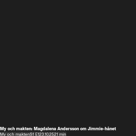
My och makten: Magdalena Andersson om Jimmie-hånet
My och makten
S1 E1
23.10.25
21 min