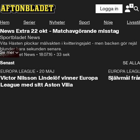
Logga in
Hem
Serier
Nyheter
Sport
Nöje
Livsstil
News Extra 22 okt - Matchavgörande misstag
Sportbladet News
Vita Hästen plockar målvakten i kvitteringsjakt - men backen gör rejäl 
blunder bara sekunden senare.
Se mer
Sportbladet News
•
18.07.16
•
33 sek
Senast
SE ALLA
EUROPA LEAGUE
•
20 MAJ
1:32
EUROPA LEAG
Victor Nilsson Lindelöf vinner Europa
Självmål frå
League med sitt Aston Villa