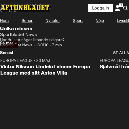
Logga in
Hem
Serier
Nyheter
Sport
Nöje
Livsstil
Unika missen
Sportbladet News
Har du sett något liknande tidigare?
Se mer
Sportbladet News
•
18.07.16
•
7 min
Senast
SE ALLA
EUROPA LEAGUE
•
20 MAJ
1:32
EUROPA LEAG
Victor Nilsson Lindelöf vinner Europa
Självmål frå
League med sitt Aston Villa