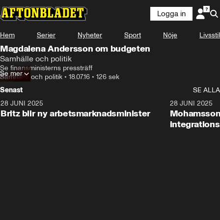
Logga in
Hem
Serier
Nyheter
Sport
Nöje
Livsstil
Magdalena Andersson om budgeten
Samhälle och politik
Se finansministerns pressträff
Se mer
Samhälle och politik
•
18.07.16
•
126 sek
Senast
SE ALLA
28 JUNI 2025
1:48
28 JUNI 2025
Britz blir ny arbetsmarknadsminister
Mohamsson b
integration