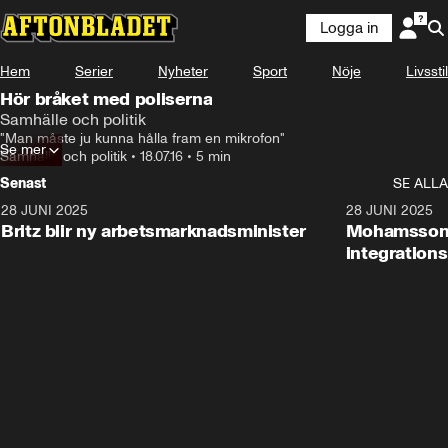
Logga in
Hem
Serier
Nyheter
Sport
Nöje
Livsstil
Hör bråket med poliserna
Samhälle och politik
"Man måste ju kunna hålla fram en mikrofon"
Se mer
Samhälle och politik
•
18.07.16
•
5 min
Senast
SE ALLA
28 JUNI 2025
1:48
28 JUNI 2025
Britz blir ny arbetsmarknadsminister
Mohamsson b
integration