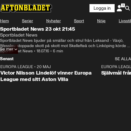
Logga in
Hem
Serier
Nyheter
Sport
Nöje
Livsstil
Sportbladet News 23 okt 21:45
Sportbladet News
Sportbladet News bjuder på smällar och strul från Leksand - Växjö, 
Wesslau stoppade skott på skott mot Skellefteå och Linköping körde 
Se mer
över Brynäs
Sportbladet News
•
18.07.16
•
6 min
Senast
SE ALLA
EUROPA LEAGUE
•
20 MAJ
1:32
EUROPA LEAG
Victor Nilsson Lindelöf vinner Europa
Självmål frå
League med sitt Aston Villa