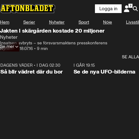
Logga in
Hem
Serier
Nyheter
Sport
Nöje
Livsstil
Jakten i skärgården kostade 20 miljoner
Nyheter
Insatsen avbryts – se försvarsmaktens presskonferens
Se mer
Nyheter
•
18.07.16
•
9 min
SE ALLA
DAGENS VÄDER
•
I DAG 02:30
1:06
I GÅR 19:15
Så blir vädret där du bor
Se de nya UFO-bilderna