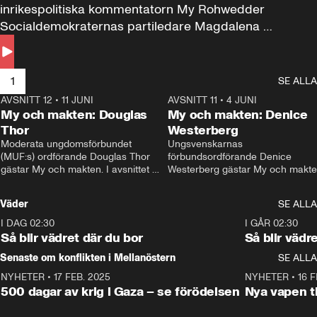
inrikespolitiska kommentatorn My Rohwedder 
Socialdemokraternas partiledare Magdalena 
Andersson till svars.
1
SE ALLA
AVSNITT 12
•
11 JUNI
26:27
AVSNITT 11
•
4 JUNI
2
My och makten: Douglas
My och makten: Denice
Thor
Westerberg
Moderata ungdomsförbundet 
Ungsvenskarnas 
(MUF:s) ordförande Douglas Thor 
förbundsordförande Denice 
gästar My och makten. I avsnittet 
Westerberg gästar My och makten.
diskuteras tonårsutvisningarna och 
avsnittet diskuteras migrationsfrå
hur Moderaterna ska locka väljare till 
och hur SD ska locka kvinnliga 
Väder
SE ALLA
valet i höst. 
väljare. 
I DAG 02:30
1:06
I GÅR 02:30
Så blir vädret där du bor
Så blir vädr
Senaste om konflikten i Mellanöstern
SE ALLA
NYHETER
•
17 FEB. 2025
0:45
NYHETER
•
16 F
500 dagar av krig i Gaza – se förödelsen
Nya vapen ti