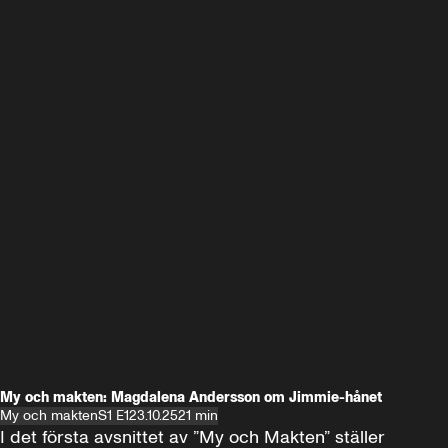
My och makten: Magdalena Andersson om Jimmie-hånet
My och makten
S1 E1
23.10.25
21 min
I det första avsnittet av ”My och Makten” ställer 