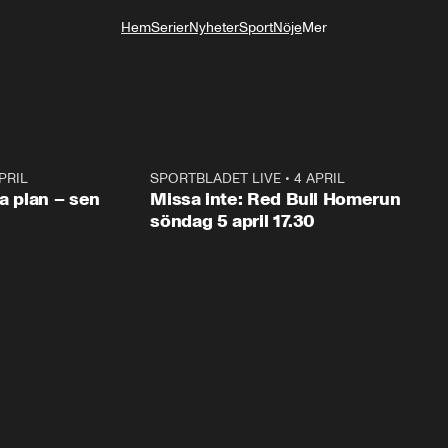
Hem
Serier
Nyheter
Sport
Nöje
Mer
Livsstil
PRIL
1:03
SPORTBLADET LIVE
•
4 APRIL
1:0
va plan – sen
Missa inte: Red Bull Homerun
söndag 5 april 17.30