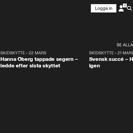
Logga in
SE ALLA
9
SKIDSKYTTE
•
22 MARS
0:55
SKIDSKYTTE
•
21 MAR
Hanna Öberg tappade segern –
Svensk succé – 
ledde efter sista skyttet
igen