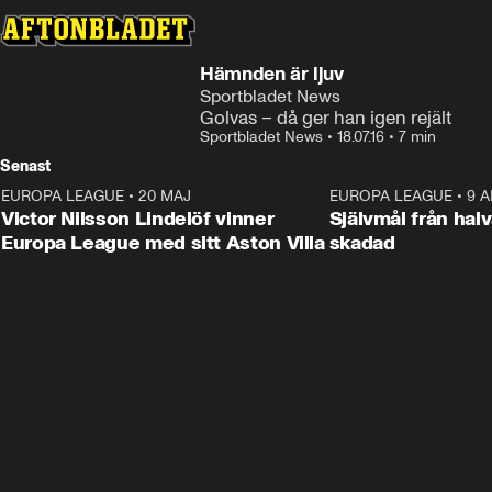
Hämnden är ljuv
Sportbladet News
Golvas – då ger han igen rejält
Sportbladet News
•
18.07.16
•
7 min
Senast
EUROPA LEAGUE
•
20 MAJ
1:32
EUROPA LEAGUE
•
9 A
Victor Nilsson Lindelöf vinner
Självmål från hal
Europa League med sitt Aston Villa
skadad