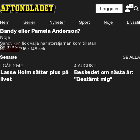
Logga in
Hem
Serier
Nyheter
Sport
Nöje
Livsstil
Bandy eller Pamela Anderson?
Nöje
Sandviken fick välja när storstjärnan kom till stan
Se mer
Nöje
•
18.07.16
•
148 sek
Senaste
SE ALLA
I GÅR 10:42
1:04
4 AUGUSTI
Lasse Holm sätter plus på
Beskedet om nästa år:
livet
”Bestämt mig”