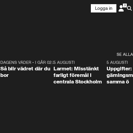
Logga in
SE ALLA
1
DAGENS VÄDER
•
I GÅR 02:30
1:06
5 AUGUSTI
0:35
5 AUGUSTI
Så blir vädret där du
Larmet: Misstänkt
Uppgifter:
bor
farligt föremål i
gärningsm
centrala Stockholm
samma ö