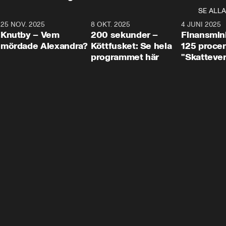
SE ALLA
3
25 NOV. 2025
31:05
8 OKT. 2025
4:29
4 JUNI 2025
Knutby – Vem
200 sekunder –
Finansmin
mördade Alexandra?
Köttfusket: Se hela
125 procent
programmet här
"Skattever
viktig uppg