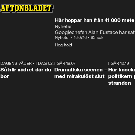
Här hoppar han från 41 000 mete
Nyheter
Googlechefen Alan Eustace har satt 
Nyheter
•
18.07.16
•
63 sek
Hög höjd
DAGENS VÄDER
•
I DAG 02:30
1:06
I GÅR 19:07
0:42
I GÅR 12:19
Så blir vädret där du
Dramatiska scenen –
Här knock
bor
med mirakulöst slut
politikern 
stranden