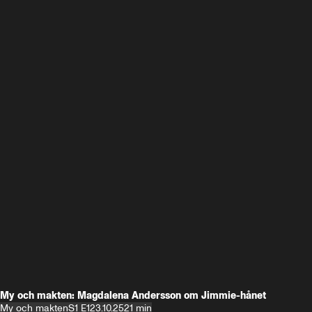
My och makten: Magdalena Andersson om Jimmie-hånet
My och makten
S1 E1
23.10.25
21 min