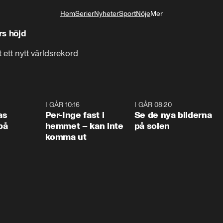
Hem
Serier
Nyheter
Sport
Nöje
Mer
Livsstil
rs höjd
ett nytt världsrekord
0:45
I GÅR 10:16
1:26
I GÅR 08:20
0:3
as
Per-Inge fast i
Se de nya bilderna
på
hemmet – kan inte
på solen
komma ut