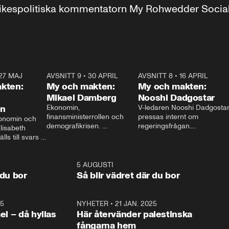
r inrikespolitiska kommentatorn My Rohwedder Soci
27 MAJ
3:51
AVSNITT 9
•
30 APRIL
24:00
AVSNITT 8
•
16 APRIL
25:1
kten:
My och makten:
My och makten:
Mikael Damberg
Nooshi Dadgostar
on
Ekonomin, 
V-ledaren Nooshi Dadgostar
finansministerrollen och 
pressas internt om 
onomin och 
demografikrisen. 
regeringsfrågan.

lisabeth 
Oppositionen ställs till svars 
I Aftonbladets 
ls till svars 
när Socialdemokraternas 
partiledarutfrågning ”My 
stern gästar 
Mikael Damberg gästar My 
och Makten” sätter hon ner 
My och Makten. 
och Makten. 
foten mot kritikerna:

1:06
5 AUGUSTI
1:0
– Vi ställer upp i val. Ska vi 
 du bor
Så blir vädret där du bor
vara med så sitter vi förstås 
25
1:22
NYHETER
•
21 JAN. 2025
0:5
ael – då hyllas
Här återvänder palestinska
fångarna hem