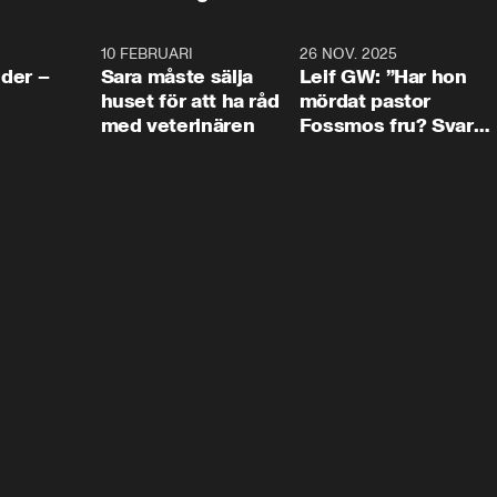
4:24
10 FEBRUARI
4:13
26 NOV. 2025
8:1
der –
Sara måste sälja
Leif GW: ”Har hon
huset för att ha råd
mördat pastor
med veterinären
Fossmos fru? Svar
nej.”