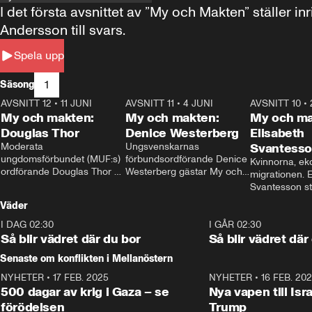
I det första avsnittet av ”My och Makten” ställe
Andersson till svars.
Spela upp
1
Säsong
AVSNITT 12
•
11 JUNI
26:27
AVSNITT 11
•
4 JUNI
23:40
AVSNITT 10
•
My och makten:
My och makten:
My och ma
Douglas Thor
Denice Westerberg
Elisabeth
Moderata 
Ungsvenskarnas 
Svantess
ungdomsförbundet (MUF:s) 
förbundsordförande Denice 
Kvinnorna, ek
ordförande Douglas Thor 
Westerberg gästar My och 
migrationen. E
gästar My och makten. I 
makten. I avsnittet 
Svantesson stäl
avsnittet diskuteras 
diskuteras migrationsfrågan 
när finansmini
Väder
tonårsutvisningarna och hur 
och hur SD ska locka 
Moderaterna ska locka 
kvinnliga väljare. 
I DAG 02:30
1:06
I GÅR 02:30
väljare till valet i höst. 
Så blir vädret där du bor
Så blir vädret där
Senaste om konflikten i Mellanöstern
NYHETER
•
17 FEB. 2025
0:45
NYHETER
•
16 FEB. 20
500 dagar av krig i Gaza – se
Nya vapen till Isr
förödelsen
Trump