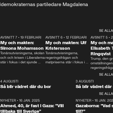
aldemokraternas partiledare Magdalena 
SE ALLA
7
AVSNITT 7
•
19 FEBRUARI
24:30
AVSNITT 6
•
12 FEBRUARI
27:30
AVSNITT 5
•
My och makten:
My och makten: Ulf
My och ma
Simona Mohamsson
Kristersson
Elisabeth
 
Tonårsutvisningarna, skolan 
Tonårsutvisningarna, 
Ringqvist
och och krisen i Liberalerna 
regeringsfrågan och 
Trump, den gr
står i fokus i det sjunde 
matpriserna står i fokus i 
omställningen
avsnittet av ”My och 
det sjätte avsnittet av ”My 
regeringsfråga
makten”. Se när 
och makten”. Se när 
centrum i det 
SE ALLA
Aftonbladets inrikespolitiska 
Aftonbladets inrikespolitiska 
avsnittet av ”
kommentator My 
kommentator My 
6
4 AUGUSTI
1:06
3 AUGUSTI
Makten”. Se nä
Rohwedder ställer 
Rohwedder ställer 
Så blir vädret där du bor
Så blir vädret där
Aftonbladets in
utbildnings- och 
statsminister Ulf Kristersson 
kommentator 
SE ALLA
integrationsminister Simona 
till svars.
Rohwedder stäl
Mohamsson till svars.
Centerpartiets
2
NYHETER
•
16 JAN. 2025
1:01
NYHETER
•
16 JAN. 20
Thand Ring till
Ahmed, 40, är fast i Gaza: ”Vill
Gazaborna: ”Vad s
tillbaka till Sverige”
till?”