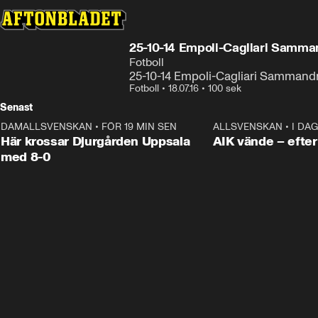
25-10-14 Empoli-Cagliari Samm
Fotboll
25-10-14 Empoli-Cagliari Sammand
Fotboll
•
18.07.16
•
100 sek
Senast
DAMALLSVENSKAN
•
FÖR 19 MIN SEN
1:39
ALLSVENSKAN
•
I DAG
Här krossar Djurgården Uppsala
AIK vände – efter 
med 8-0