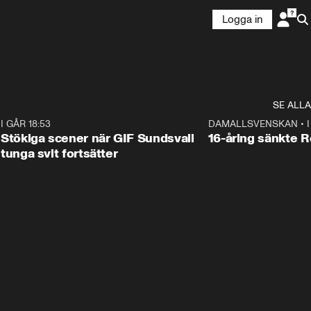
Logga in
SE ALLA
1
I GÅR 18:53
1:44
DAMALLSVENSKAN
•
Stökiga scener när GIF Sundsvall
16-åring sänkte 
tunga svit fortsätter