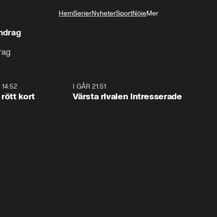
Hem
Serier
Nyheter
Sport
Nöje
Mer
Livsstil
andrag
rag
 14:52
2:31
I GÅR 21:51
0:3
rött kort
Värsta rivalen intresserade