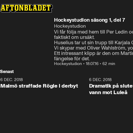
Hockeystudion säsong 1, del 7
Hockeystudion
Vi får följa med hem till Per Ledin
faktiskt om ursäkt.

Huselius tar ut sin trupp till Karjal
Vi skypar med Oliver Wahlström, yo
Ett intressant klipp är den om Mar
fängelse för det.
Hockeystudion
•
18.07.16
•
62 min
Senast
6 DEC. 2018
0:50
6 DEC. 2018
Malmö straffade Rögle i derbyt
Dramatik på slute
vann mot Luleå