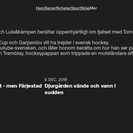
Hem
Serier
Nyheter
Sport
Nöje
Mer
Livsstil
 och Luleåkämpen berättar öppenhjärtligt om tjafset med Tomm
a Cup och Garpenlöv vill ha trejder i svensk hockey.

utube-svensken, och låter honom berätta om hur han ser på 
tin Tremblay, hockeypappan som trippade en motståndare efte
0:35
6 DEC. 2018
0:5
t - men Färjestad
Djurgården vände och vann i
sudden