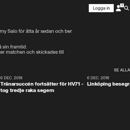
Logga in
y Salo för åtta år sedan och ber 
sin framtid.

r matchen och skickades till 
SE ALLA
6
6 DEC. 2018
0:50
6 DEC. 2018
Tränarsuccén fortsätter för HV71 -
Linköping besegr
tog tredje raka segern