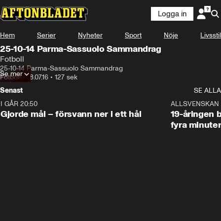
Logga in
Hem
Serier
Nyheter
Sport
Nöje
Livsstil
25-10-14 Parma-Sassuolo Sammandrag
Fotboll
25-10-14 Parma-Sassuolo Sammandrag
Se mer
Fotboll
•
18.07.16
•
127 sek
Senast
SE ALLA
I GÅR 20:50
0:31
ALLSVENSKAN
Gjorde mål – försvann ner i ett hål
19-åringen b
fyra minute