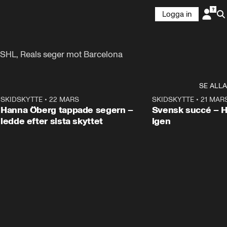
Logga in
 SHL, Reals seger mot Barcelona 
SE ALLA
9
SKIDSKYTTE
•
22 MARS
0:55
SKIDSKYTTE
•
21 MAR
Hanna Öberg tappade segern –
Svensk succé – 
ledde efter sista skyttet
igen