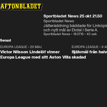
Sportbladet News 25 okt 21.50
Sportbladet News
Jätteräddning bäddade för Linköpin
och nytt mål av Ekdal i Serie A.
Sportbladet News
•
18.07.16
•
43 sek
Senast
EUROPA LEAGUE
•
20 MAJ
1:32
EUROPA LEAGUE
•
9 A
Victor Nilsson Lindelöf vinner
Självmål från hal
Europa League med sitt Aston Villa
skadad