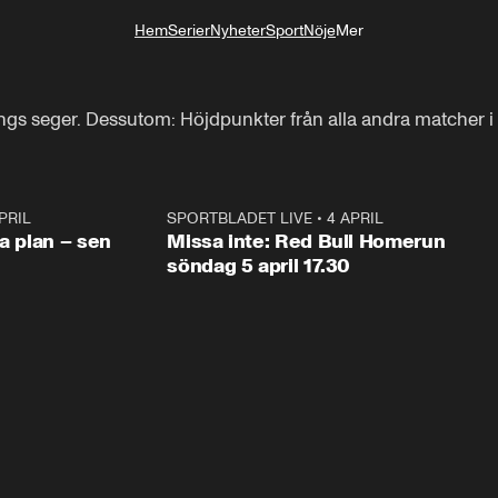
Hem
Serier
Nyheter
Sport
Nöje
Mer
Livsstil
gs seger. Dessutom: Höjdpunkter från alla andra matcher i
PRIL
1:03
SPORTBLADET LIVE
•
4 APRIL
1:0
va plan – sen
Missa inte: Red Bull Homerun
söndag 5 april 17.30