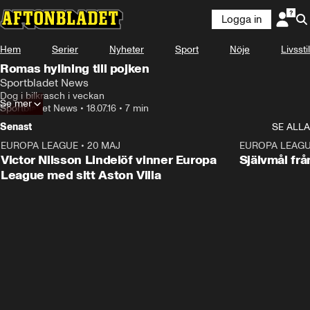
Logga in
Hem
Serier
Nyheter
Sport
Nöje
Livsstil
Romas hyllning till pojken
Sportbladet News
Dog i bilkrasch i veckan
Se mer
Sportbladet News
•
18.07.16
•
7 min
Senast
SE ALLA
EUROPA LEAGUE
•
20 MAJ
1:32
EUROPA LEAG
Victor Nilsson Lindelöf vinner Europa
Självmål frå
League med sitt Aston Villa