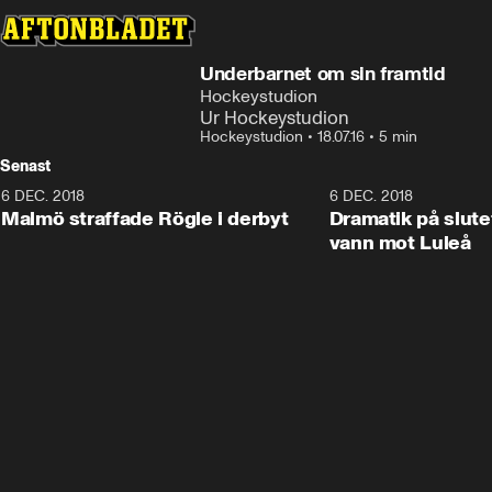
Underbarnet om sin framtid
Hockeystudion
Ur Hockeystudion
Hockeystudion
•
18.07.16
•
5 min
Senast
6 DEC. 2018
0:50
6 DEC. 2018
Malmö straffade Rögle i derbyt
Dramatik på slute
vann mot Luleå