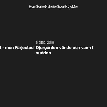
Hem
Serier
Nyheter
Sport
Nöje
Mer
Livsstil
0:35
6 DEC. 2018
0:5
t - men Färjestad
Djurgården vände och vann i
sudden