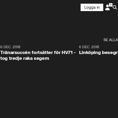
Logga in
SE ALLA
6
6 DEC. 2018
0:50
6 DEC. 2018
Tränarsuccén fortsätter för HV71 -
Linköping besegr
tog tredje raka segern