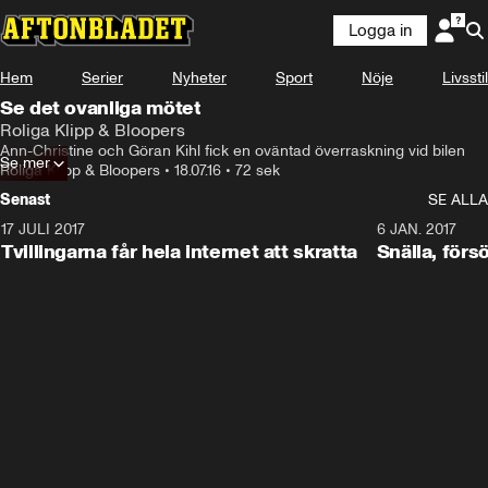
Logga in
Hem
Serier
Nyheter
Sport
Nöje
Livsstil
Se det ovanliga mötet
Roliga Klipp & Bloopers
Ann-Christine och Göran Kihl fick en oväntad överraskning vid bilen
Se mer
Roliga Klipp & Bloopers
•
18.07.16
•
72 sek
Senast
SE ALLA
17 JULI 2017
0:29
6 JAN. 2017
Tvillingarna får hela internet att skratta
Snälla, förs