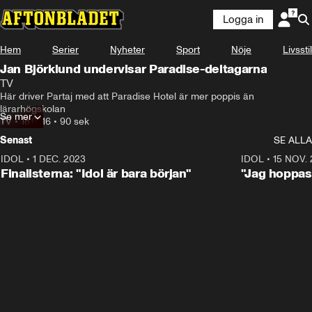
Logga in
Hem
Serier
Nyheter
Sport
Nöje
Livsstil
Jan Björklund undervisar Paradise-deltagarna
TV
Här driver Partaj med att Paradise Hotel är mer poppis än 
lärarhögskolan
Se mer
TV
•
18.07.16
•
90 sek
Senast
SE ALLA
IDOL
•
1 DEC. 2023
0:56
IDOL
•
15 NOV.
Finalisterna: "Idol är bara början"
"Jag hoppas 