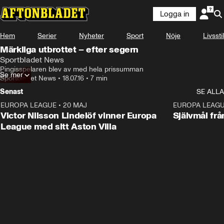
Logga in
Hem
Serier
Nyheter
Sport
Nöje
Livsstil
Märkliga utbrottet – efter segern
Sportbladet News
Pingisspelaren blev av med hela prissumman
Se mer
Sportbladet News
•
18.07.16
•
7 min
Senast
SE ALLA
EUROPA LEAGUE
•
20 MAJ
1:32
EUROPA LEAG
Victor Nilsson Lindelöf vinner Europa
Självmål frå
League med sitt Aston Villa