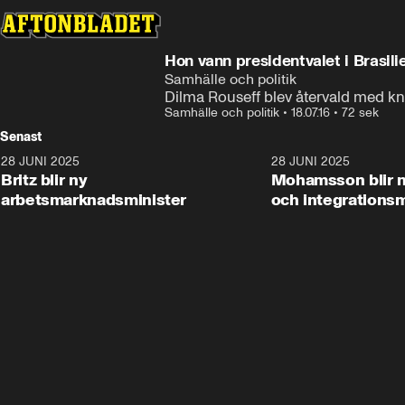
Hon vann presidentvalet i Brasili
Samhälle och politik
Dilma Rouseff blev återvald med knap
Samhälle och politik
•
18.07.16
•
72 sek
Senast
28 JUNI 2025
1:48
28 JUNI 2025
Britz blir ny
Mohamsson blir n
arbetsmarknadsminister
och integrationsm