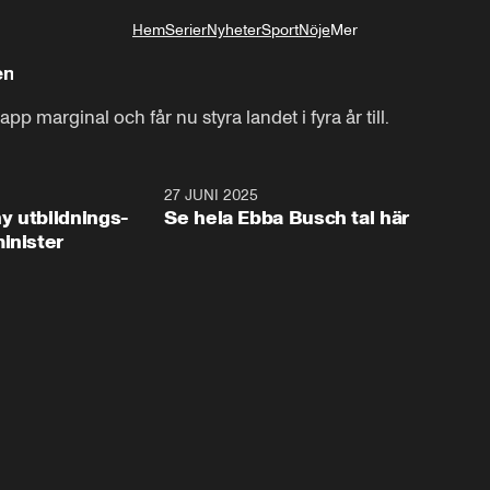
Hem
Serier
Nyheter
Sport
Nöje
Mer
Livsstil
en
p marginal och får nu styra landet i fyra år till.
2:28
27 JUNI 2025
32:2
y utbildnings-
Se hela Ebba Busch tal här
inister