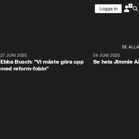
Logga in
SE ALLA
1
27 JUNI 2025
1:24
24 JUNI 2025
Ebba Busch: ”Vi måste göra upp
Se hela Jimmie Å
med reform-fobin”