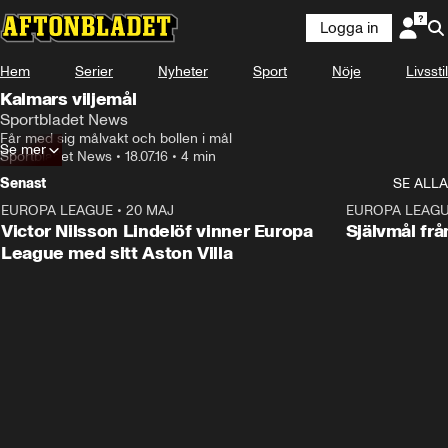
Logga in
Hem
Serier
Nyheter
Sport
Nöje
Livsstil
Kalmars viljemål
Sportbladet News
Får med sig målvakt och bollen i mål
Se mer
Sportbladet News
•
18.07.16
•
4 min
Senast
SE ALLA
EUROPA LEAGUE
•
20 MAJ
1:32
EUROPA LEAG
Victor Nilsson Lindelöf vinner Europa
Självmål frå
League med sitt Aston Villa