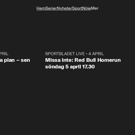
Hem
Serier
Nyheter
Sport
Nöje
Mer
Livsstil
PRIL
1:03
SPORTBLADET LIVE
•
4 APRIL
1:0
va plan – sen
Missa inte: Red Bull Homerun
söndag 5 april 17.30