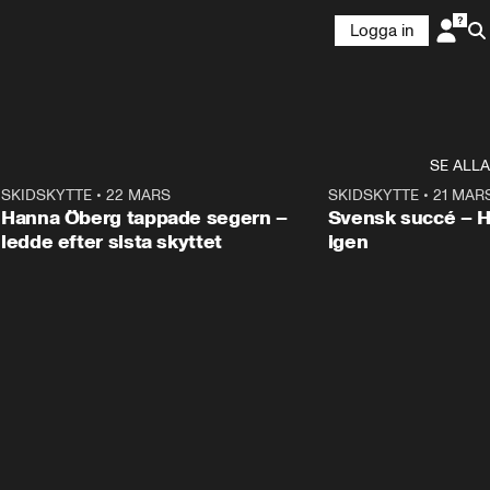
Logga in
SE ALLA
9
SKIDSKYTTE
•
22 MARS
0:55
SKIDSKYTTE
•
21 MAR
Hanna Öberg tappade segern –
Svensk succé – 
ledde efter sista skyttet
igen