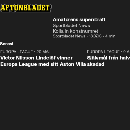
Amatörens superstraff
Sportbladet News
Kolla in konstnumret
Sportbladet News
•
18.07.16
•
4 min
Senast
EUROPA LEAGUE
•
20 MAJ
1:32
EUROPA LEAGUE
•
9 A
Victor Nilsson Lindelöf vinner
Självmål från hal
Europa League med sitt Aston Villa
skadad