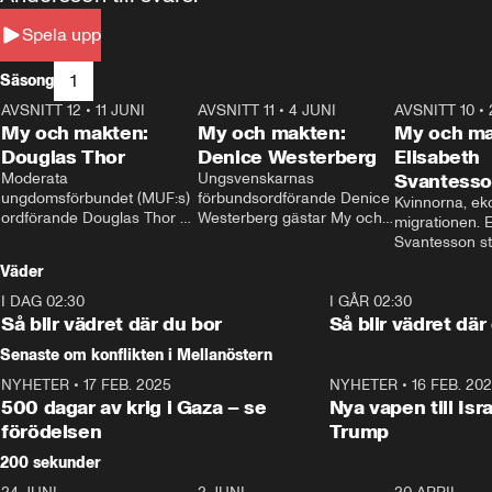
Spela upp
1
Säsong
AVSNITT 12
•
11 JUNI
26:27
AVSNITT 11
•
4 JUNI
23:40
AVSNITT 10
•
My och makten:
My och makten:
My och ma
Douglas Thor
Denice Westerberg
Elisabeth
Moderata 
Ungsvenskarnas 
Svantess
ungdomsförbundet (MUF:s) 
förbundsordförande Denice 
Kvinnorna, ek
ordförande Douglas Thor 
Westerberg gästar My och 
migrationen. E
gästar My och makten. I 
makten. I avsnittet 
Svantesson stäl
avsnittet diskuteras 
diskuteras migrationsfrågan 
när finansmini
Väder
tonårsutvisningarna och hur 
och hur SD ska locka 
Moderaterna ska locka 
kvinnliga väljare. 
I DAG 02:30
1:06
I GÅR 02:30
väljare till valet i höst. 
Så blir vädret där du bor
Så blir vädret där
Senaste om konflikten i Mellanöstern
NYHETER
•
17 FEB. 2025
0:45
NYHETER
•
16 FEB. 20
500 dagar av krig i Gaza – se
Nya vapen till Isr
förödelsen
Trump
200 sekunder