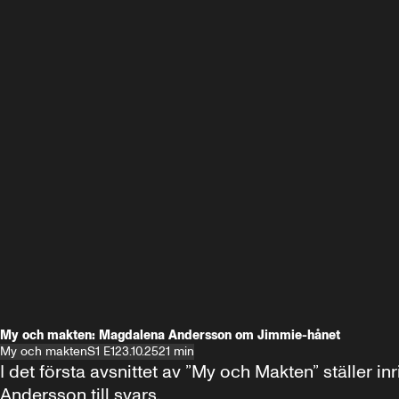
My och makten: Magdalena Andersson om Jimmie-hånet
My och makten
S1 E1
23.10.25
21 min
I det första avsnittet av ”My och Makten” ställe
Andersson till svars.