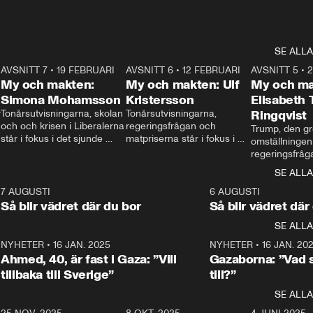
SE ALLA
7
AVSNITT 7
•
19 FEBRUARI
24:30
AVSNITT 6
•
12 FEBRUARI
27:30
AVSNITT 5
•
My och makten:
My och makten: Ulf
My och ma
Simona Mohamsson
Kristersson
Elisabeth
 
Tonårsutvisningarna, skolan 
Tonårsutvisningarna, 
Ringqvist
och och krisen i Liberalerna 
regeringsfrågan och 
Trump, den gr
står i fokus i det sjunde 
matpriserna står i fokus i 
omställningen
avsnittet av ”My och 
det sjätte avsnittet av ”My 
regeringsfråga
makten”. Se när 
och makten”. Se när 
centrum i det 
SE ALLA
Aftonbladets inrikespolitiska 
Aftonbladets inrikespolitiska 
avsnittet av ”
kommentator My 
kommentator My 
6
7 AUGUSTI
1:06
6 AUGUSTI
Makten”. Se nä
Rohwedder ställer 
Rohwedder ställer 
Så blir vädret där du bor
Så blir vädret där
Aftonbladets in
utbildnings- och 
statsminister Ulf Kristersson 
kommentator 
SE ALLA
integrationsminister Simona 
till svars.
Rohwedder stäl
Mohamsson till svars.
Centerpartiets
2
NYHETER
•
16 JAN. 2025
1:01
NYHETER
•
16 JAN. 20
Thand Ring till
Ahmed, 40, är fast i Gaza: ”Vill
Gazaborna: ”Vad s
tillbaka till Sverige”
till?”
SE ALLA