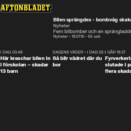
Bilen sprängdes - bombvåg ska
Nyheter
Fem bilbomber och en sprängladdni
Nyheter
•
18.07.16
•
65 sek
I DAG 03:48
0:29
DAGENS VÄDER
•
I DAG 02:30
1:06
I GÅR 18:37
Här kraschar bilen in
Så blir vädret där du
Fyrverker
i förskolan – skadar
bor
slutade i p
13 barn
flera skad