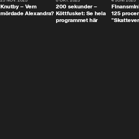
3
25 NOV. 2025
31:05
8 OKT. 2025
4:29
4 JUNI 2025
Knutby – Vem
200 sekunder –
Finansmin
mördade Alexandra?
Köttfusket: Se hela
125 procent
programmet här
"Skattever
viktig uppg