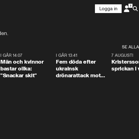
Logga in
den.
SE ALLA
2
I GÅR 14:07
1:11
I GÅR 13:41
0:29
7 AUGUSTI
Män och kvinnor
Fem döda efter
Kristersso
bastar olika:
ukrainsk
sprickan i
"Snackar skit"
drönarattack mot
bostadshus