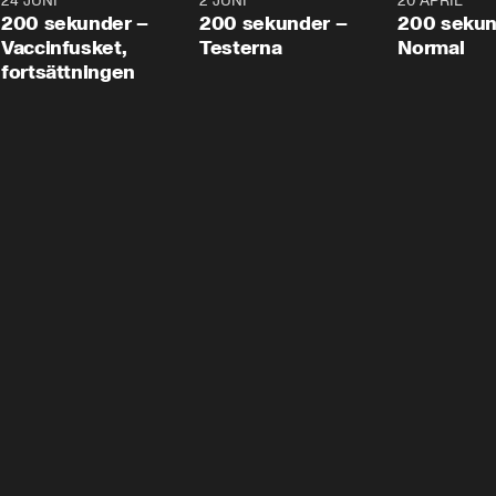
24 JUNI
5:00
2 JUNI
4:23
20 APRIL
200 sekunder –
200 sekunder –
200 sekun
Vaccinfusket,
Testerna
Normal
fortsättningen