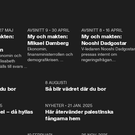
27 MAJ
3:51
AVSNITT 9
•
30 APRIL
24:00
AVSNITT 8
•
16 APRIL
25:1
kten:
My och makten:
My och makten:
Mikael Damberg
Nooshi Dadgostar
on
Ekonomin, 
V-ledaren Nooshi Dadgostar
finansministerrollen och 
pressas internt om 
onomin och 
demografikrisen. 
regeringsfrågan.

lisabeth 
Oppositionen ställs till svars 
I Aftonbladets 
ls till svars 
när Socialdemokraternas 
partiledarutfrågning ”My 
stern gästar 
Mikael Damberg gästar My 
och Makten” sätter hon ner 
My och Makten. 
och Makten. 
foten mot kritikerna:

1:06
8 AUGUSTI
1:0
– Vi ställer upp i val. Ska vi 
 du bor
Så blir vädret där du bor
vara med så sitter vi förstås 
25
1:22
NYHETER
•
21 JAN. 2025
0:5
ael – då hyllas
Här återvänder palestinska
fångarna hem