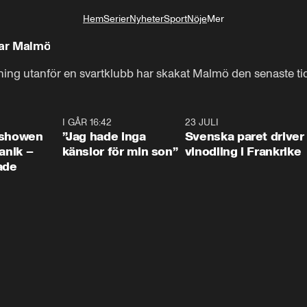
Hem
Serier
Nyheter
Sport
Nöje
Mer
Livsstil
kar Malmö
ng utanför en svartklubb har skakat Malmö den senaste ti
0:42
I GÅR 16:42
1:36
23 JULI
1:5
ishowen
”Jag hade inga
Svenska paret driver
anik –
känslor för min son”
vinodling i Frankrike
ade