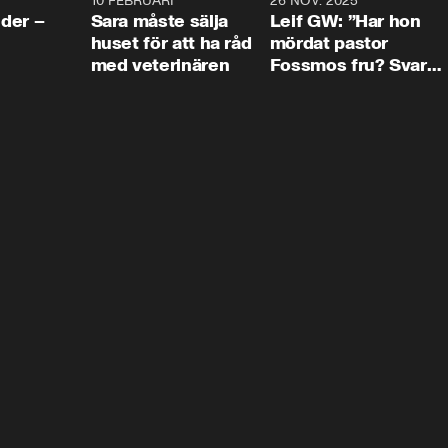
4:24
10 FEBRUARI
4:13
26 NOV. 2025
8:1
der –
Sara måste sälja
Leif GW: ”Har hon
huset för att ha råd
mördat pastor
med veterinären
Fossmos fru? Svar
nej.”