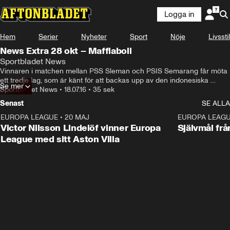
Logga in
Hem
Serier
Nyheter
Sport
Nöje
Livsstil
News Extra 28 okt – Maffiaboll
Sportbladet News
Vinnaren i matchen mellan PSS Sleman och PSIS Semarang får möta 
ett tredje lag, som är känt för att backas upp av den indonesiska 
Se mer
maffian. Resultatet? 3-2 till PSS, varav SAMTLIGA mål är självmål.
Sportbladet News
•
18.07.16
•
35 sek
Senast
SE ALLA
EUROPA LEAGUE
•
20 MAJ
1:32
EUROPA LEAG
Victor Nilsson Lindelöf vinner Europa
Självmål frå
League med sitt Aston Villa