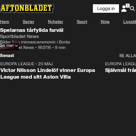
Logga in
Hem
Serier
Nyheter
Sport
Nöje
Livsstil
Spelarnas tårfyllda farväl
Sportbladet News
Bilder från minnesceremonin i Borås
Se mer
Sportbladet News
•
18.07.16
•
9 min
Senast
SE ALLA
EUROPA LEAGUE
•
20 MAJ
1:32
EUROPA LEAG
Victor Nilsson Lindelöf vinner Europa
Självmål frå
League med sitt Aston Villa