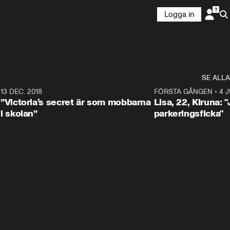
Logga in
SE ALLA
5
13 DEC. 2018
8:14
FÖRSTA GÅNGEN
•
4 J
”Victoria’s secret är som mobbarna
Lisa, 22, Kiruna: 
i skolan”
parkeringsficka"