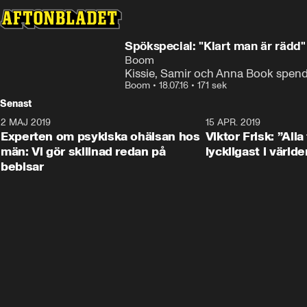
Spökspecial: "Klart man är rädd"
Boom
Kissie, Samir och Anna Book spend
Boom
•
18.07.16
•
171 sek
Senast
2 MAJ 2019
1:04
15 APR. 2019
Experten om psykiska ohälsan hos
Viktor Frisk: ”Alla
män: Vi gör skillnad redan på
lyckligast i världe
bebisar