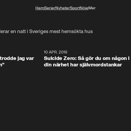
Hem
Serier
Nyheter
Sport
Nöje
Mer
Livsstil
erar en natt i Sveriges mest hemsökta hus
2:16
10 APR. 2019
2:2
 trodde jag var
Suicide Zero: Så gör du om någon i
n”
din närhet har självmordstankar