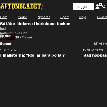
Logga in
Hem
Serier
Nyheter
Sport
Nöje
Livsstil
Så låter idolerna i kärlekens tecken
Idol
Kärleksvecka i idol
Se mer
Idol
•
18.07.16
•
119 sek
Senast
SE ALLA
1 DEC. 2023
0:56
15 NOV. 2023
Finalisterna: "Idol är bara början"
"Jag hoppas 