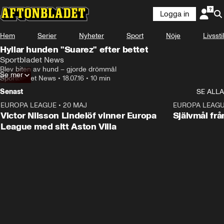
Logga in
Hem
Serier
Nyheter
Sport
Nöje
Livsstil
Hyllar hunden "Suarez" efter bettet
Sportbladet News
Blev biten av hund – gjorde drömmål
Se mer
Sportbladet News
•
18.07.16
•
10 min
Senast
SE ALLA
EUROPA LEAGUE
•
20 MAJ
1:32
EUROPA LEAG
Victor Nilsson Lindelöf vinner Europa
Självmål frå
League med sitt Aston Villa