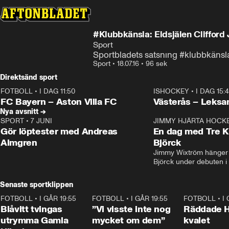
#Klubbkänsla: Eldsjäle
Sport
Sportbladets satsnıng #klubbkänsla 
Sport
•
18.07.16
•
96 sek
Direktsänd sport
FOTBOLL
•
I DAG 11:50
ISHOCKEY
•
I DAG 15:
Plus
Plus
FC Bayern – Aston Villa FC
Västerås – Leksa
Nya avsnitt →
SPORT
•
7 JUNI
16:36
JIMMY HJÄRTA HOCK
Gör löptester med Andreas
En dag med Tre K
Almgren
Björck
Jimmy Wixtröm hänger 
Björck under debuten i
Senaste sportklippen
FOTBOLL
•
I GÅR 19:55
0:29
FOTBOLL
•
I GÅR 19:55
1:56
FOTBOLL
•
I
Blåvitt tvingas
”Vi visste inte nog
Räddade 
utrymma Gamla
mycket om dem”
kvalet