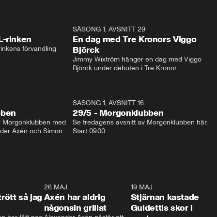
1:04
SÄSONG 1, AVSNITT 29
17:3
L-rinken
En dag med Tre Kronors Viggo
inkens förvandling
Björck
Jimmy Wixtröm hänger en dag med Viggo 
Björck under debuten i Tre Kronor
SÄSONG 1, AVSNITT 16
bben
29/5 - Morgonklubben
av Morgonklubben med 
Se fredagens avsnitt av Morgonklubben här. 
nder Axén och Simon 
Start 09.00. 
0:30
26 MAJ
0:31
19 MAJ
0:4
trött så jag
Axén har aldrig
Stjärnan kastade
någonsin grillat
Guidettis skor i