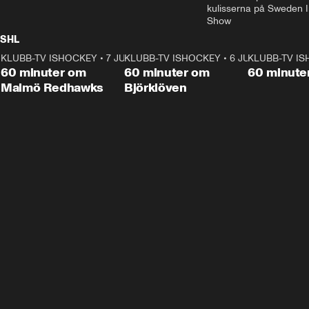
kulisserna på Sweden In
Show
SHL
KLUBB-TV ISHOCKEY
1:02:53
•
7 JUNI
KLUBB-TV ISHOCKEY
1:00:59
•
6 JUNI
KLUBB-TV I
Plus
Plus
60 minuter om
60 minuter om
60 minute
Malmö Redhawks
Björklöven