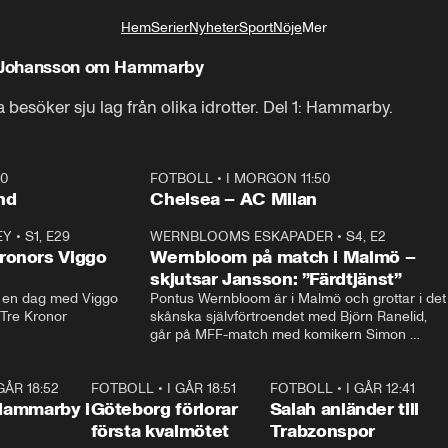
Hem
Serier
Nyheter
Sport
Nöje
Mer
Livsstil
n Clifford Johansson om Hammarby
besöker sju lag från olika idrotter. Del 1: Hammarby.
40
FOTBOLL
•
I MORGON 11:50
Plus
nd
Chelsea – AC Milan
EY
•
S1, E29
17:38
WERNBLOOMS ESKAPADER
•
S4, E2
38:2
ronors Viggo
Wernbloom på match i Malmö –
skjutsar Jansson: ”Färdtjänst”
en dag med Viggo 
Pontus Wernbloom är i Malmö och grottar i det 
 Tre Kronor
skånska självförtroendet med Björn Ranelid, 
går på MFF-match med komikern Simon 
”Chippen” Svensson och hjälper skadade 
stjärnbacken Pontus Jansson hem. 
 GÅR 18:52
2:17
FOTBOLL
•
I GÅR 18:51
2:17
FOTBOLL
•
I GÅR 12:41
0:4
Hammarby i
Göteborg förlorar
Salah anländer till
första kvalmötet
Trabzonspor