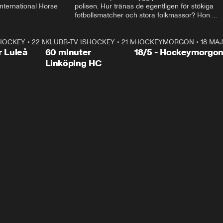
ternational Horse 
polisen. Hur tränas de egentligen för stökiga 
fotbollsmatcher och stora folkmassor? Hon 
hälsar även på hos beridna högvakten, som 
den här dagen ska byta av högvakten, som 
SHOCKEY
1:00:28
•
22 MAJ
KLUBB-TV ISHOCKEY
vaktar slottet.
1:00:18
•
21 MAJ
HOCKEYMORGON
•
18 MAJ
Plus
r Luleå
60 minuter
18/5 - Hockeymorgo
Linköping HC