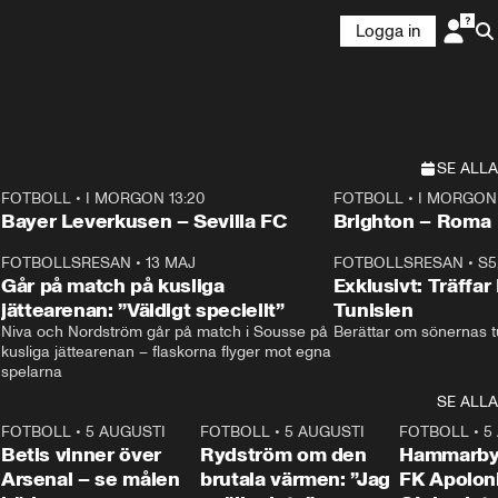
Logga in
SE ALLA
FOTBOLL
•
I MORGON 13:20
FOTBOLL
•
I MORGON 
Plus
Plus
Bayer Leverkusen – Sevilla FC
Brighton – Roma
3
FOTBOLLSRESAN
•
13 MAJ
33:19
FOTBOLLSRESAN
•
S5
Går på match på kusliga
Exklusivt: Träffar
jättearenan: ”Väldigt speciellt”
Tunisien
Niva och Nordström går på match i Sousse på 
Berättar om sönernas tu
kusliga jättearenan – flaskorna flyger mot egna 
spelarna 
SE ALLA
2
FOTBOLL
•
5 AUGUSTI
1:30
FOTBOLL
•
5 AUGUSTI
0:46
FOTBOLL
•
5
Betis vinner över
Rydström om den
Hammarby 
Arsenal – se målen
brutala värmen: ”Jag
FK Apoloni