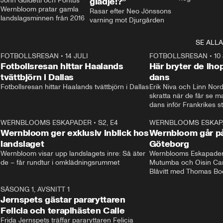
John Guidetti och Pontus 
glädje!?”
Wernbloom pratar gamla 
Rasar efter Neo Jönssons 
landslagsminnen från 2016
varning mot Djurgården
SE ALLA
8
FOTBOLLSRESAN
•
14 JULI
41:35
FOTBOLLSRESAN
•
10
Fotbollsresan hittar Haalands
Här bryter de ih
tvättbjörn i Dallas
dans
Fotbollsresan hittar Haalands tvättbjörn i Dallas
Erik Niva och Linn Nord
skratta när de får se 
dans inför Frankrikes st
VM-kvartsfinalen. 
4
WERNBLOOMS ESKAPADER
•
S2, E4
24:20
WERNBLOOMS ESKAP
Plus
Wernbloom ger exklusiv inblick hos
Wernbloom går på
landslaget
Göteborg
Wernbloom visar upp landslagets inre: Så äter 
Wernblooms Eskapader:
de – får rundtur i omklädningsrummet
Mutumba och Oisin Cant
Blåvitt med Thomas Bo
0
SÄSONG 1, AVSNITT 1
25:12
Jernspets gästar pararyttaren
Felicia och terapihästen Calle
Frida Jernspets träffar pararyttaren Felicia 