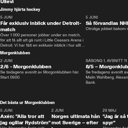
Ullevi
Jimmy hjärta hockey
5 JUNI
11:14
5 JUNI
Får exklusiv inblick under Detroit-
Så förvandlas NH
match
Otroliga jobbet bakom r
Över 1 000 personer jobbar under en match, 
för att få allt att gå runt i Little Ceasars Arena i 
Detroit. Vi har fått en exklusiv inblick i hur allt 
fungerar inför och under match i världens 
Morgonklubben
bästa hockeyliga
2 JUNI
SÄSONG 1, AVSNITT 11
2/6 - Morgonklubben
8/5 – Morgonklu
Se tisdagens avsnitt av Morgonklubben här. 
Se fredagens avsnitt 
Start 09.00. 
Malin Wahlberg, Alexa
Bank. 
Det bästa ur Morgonklubben
5 JUNI
0:44
2 JUNI
0:26
29 MAJ
Axén: ”Alla tror att
Norges ultimata hån
”Jag är så 
jag ogillar Rydström”
mot Sverige – efter
spyr”