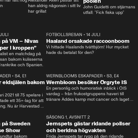
 har fått nog 
Alexander Axén påstår att 
poolen
ln
han aldrig någonsin i sitt liv 
John Guidetti om stjärnans 
har grillat
utfall: ”Fick fiska upp”
 JULI
36:52
FOTBOLLSRESAN
•
14 JULI
0:3
 på VM – Nivas
Haaland orsakade raccoonboom
yper i kroppen”
Vi hittade Haalands tvättbjörn! Hur mycket 
hade du betalat för den?
list en matchdag på 
esan bakom kulisserna 
på semifinalen mellan Frankrike och Spanien. 
ADER
•
S4, E1
32:14
WERNBLOOMS ESKAPADER
•
S3, E4
33:1
Plus
 eldsjälen bakom
Wernbloom besöker Örgryte IS
En personlig och humoristisk inblick i ÖIS 
vardag – från frukostgruppens haveri till 
i 2021 till 75 spelare i 
tränare Addes kamp mot cancer och laget 
de ett 35+-lag för att 
som siktar mot Allsvenskan.
ing. Nu är Harvestad 
ch Wernbloom kliver 
14:14
SÄSONG 1, AVSNITT 2
24:5
a på Sweden
Jernspets gästar ridande poliser
rse Show
och beridna högvakten
rundtur bakom 
Frida Jernspets tar rygg på den ridande 