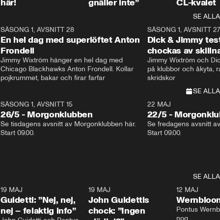
här!
gnäller inte”
CL-kvalet
SE ALLA
8
SÄSONG 1, AVSNITT 28
20:38
SÄSONG 1, AVSNITT 2
Plus
En hel dag med superlöftet Anton
Dick & Jimmy test
Frondell
chockas av skill
Jimmy Wixtröm hänger en hel dag med 
Jimmy Wixtröm och Dick
Chicago Blackhawks Anton Frondell. Kollar 
på klubbor och åkyta, r
pojkrummet, bakar och firar farfar
skridskor 
SE ALLA
SÄSONG 1, AVSNITT 15
22 MAJ
26/5 - Morgonklubben
22/5 - Morgonkl
Se tisdagens avsnitt av Morgonklubben här. 
Se fredagens avsnitt a
Start 09.00. 
Start 09.00. 
SE ALLA
3
19 MAJ
0:39
19 MAJ
0:34
12 MAJ
Guidetti: ”Nej, nej,
John Guidettis
Wernbloom
nej – felaktig info”
chock: ”Ingen
Pontus Wernbl
nog