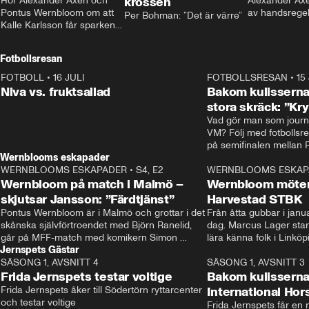
Hör Alexander Axén och 
krossen
Alexander Axén
Pontus Wernbloom om att 
av handsrege
Per Bohman: ”Det är värre”
Kalle Karlsson får sparken 
från Bajen och att Henrik 
Rydström tar över
Fotbollsresan
FOTBOLL
•
16 JULI
0:44
FOTBOLLSRESAN
•
15
Niva vs. fruktsallad
Bakom kulisserna
stora skräck: ”Kr
Vad gör man som journa
VM? Följ med fotbollsr
Wernblooms eskapader
WERNBLOOMS ESKAPADER
•
S4, E2
38:23
WERNBLOOMS ESKAP
Wernbloom på match i Malmö –
Wernbloom möter
skjutsar Jansson: ”Färdtjänst”
Harvestad STBK
Pontus Wernbloom är i Malmö och grottar i det 
Från åtta gubbar i januar
skånska självförtroendet med Björn Ranelid, 
dag. Marcus Lager starta
går på MFF-match med komikern Simon 
lära känna folk i Linköp
Jernspets Gästar
”Chippen” Svensson och hjälper skadade 
STBK en institution – o
SÄSONG 1, AVSNITT 4
stjärnbacken Pontus Jansson hem. 
13:37
rakt in i värmen.
SÄSONG 1, AVSNITT 3
Frida Jernspets testar voltige
Bakom kulissern
Frida Jernspets åker till Södertörn ryttarcenter 
International Ho
och testar voltige
Frida Jernspets får en 