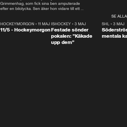
Grimmenhag, som fick sina ben amputerade 
efter en bilolycka. Sen åker hon vidare till ett 
vård- och omsorgsboende med den 76 
SE ALLA
centimeter höga terapihästen Calle.
HOCKEYMORGON
•
11 MAJ
ISHOCKEY
•
3 MAJ
0:22
SHL
•
3 MAJ
n
11/5 - Hockeymorgon
Festade sönder
Söderströ
pokalen: ”Käkade
mentala 
upp dem”