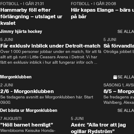
FOTBOLL
•
I GÅR 21:31
1:28
FOTBOLL
•
I GÅR 20:08
Hammarby föll efter
Här kapas Elanga – bärs 
förlängning – utslaget ur
på bår
kvalet
Jimmy hjärta hockey
SE ALLA
5 JUNI
11:14
5 JUNI
Får exklusiv inblick under Detroit-match
Så förvandl
Över 1 000 personer jobbar under en match, för att få 
Otroliga jobbet
allt att gå runt i Little Ceasars Arena i Detroit. Vi har 
fått en exklusiv inblick i hur allt fungerar inför och 
under match i världens bästa hockeyliga
Morgonklubben
SE ALLA
2 JUNI
SÄSONG 1, AVSN
2/6 - Morgonklubben
8/5 – Morg
Se tisdagens avsnitt av Morgonklubben här. Start 
Se fredagens av
09.00. 
Det bästa ur Morgonklubben
SE ALLA
7 AUGUSTI
1:14
5 JUNI
”Höll barnet hemligt”
Axén: ”Alla tror att jag
Wernblooms Keisuke Honda-
ogillar Rydström”