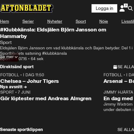
Logga in
Hem
Serier
Nyheter
Sport
Nöje
Livsstil
#Klubbkänsla: Eldsjälen Björn Jansson om
Hammarby
Sport
Eldsjälen Björn Jansson om vad klubbkänsla och Bajen betyder. Del 1 i 
Sportbladets satsning #klubbkänsla
Se mer
Sport
•
18.07.16
•
64 sek
Direktsänd sport
SE ALLA
FOTBOLL
•
I DAG 11:50
FOTBOLL
•
I D
Plus
Plus
Chelsea – Johur Tigers
Arsenal – B
Nya avsnitt →
SPORT
•
7 JUNI
16:36
JIMMY HJÄRTA
Gör löptester med Andreas Almgren
En dag med 
Jimmy Wixtröm 
under debuten i
Senaste sportklippen
SE ALLA