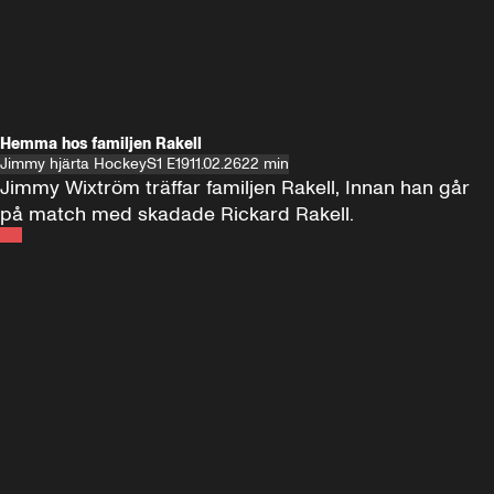
Hemma hos familjen Rakell
Jimmy hjärta Hockey
S1 E19
11.02.26
22 min
Jimmy Wixtröm träffar familjen Rakell, Innan han går 
på match med skadade Rickard Rakell.
Andra sidan
FOTBOLL
•
17 JUNI 2024
12:58
FOTBOLL
•
19 
Träffar Emil Forsberg i New York
Hemma hos A
Florida
60 minuter ⚽️⚽️⚽️
SE ALLA
18 JUNI
1:00:38
17 JUNI
Plus
Plus
60 minuter – bara om AIK
60 minuter