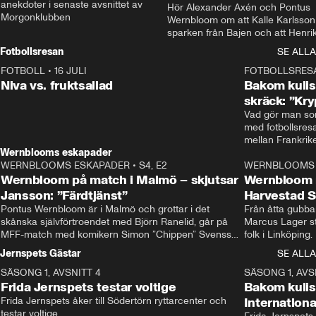
anekdoter i senaste avsnittet av 
Hör Alexander Axén och Pontus 
Morgonklubben
Wernbloom om att Kalle Karlsson 
sparken från Bajen och att Henrik
Rydström tar över
Fotbollsresan
SE ALLA
FOTBOLL
•
16 JULI
0:44
FOTBOLLSRES
Niva vs. fruktsallad
Bakom kulis
skräck: ”Kry
Vad gör man som
med fotbollsres
Wernblooms eskapader
WERNBLOOMS ESKAPADER
•
S4, E2
38:23
WERNBLOOMS 
Wernbloom på match i Malmö – skjutsar
Wernbloom 
Jansson: ”Färdtjänst”
Harvestad 
Pontus Wernbloom är i Malmö och grottar i det 
Från åtta gubbar 
skånska självförtroendet med Björn Ranelid, går på 
Marcus Lager sta
MFF-match med komikern Simon ”Chippen” Svensson 
folk i Linköping
och hjälper skadade stjärnbacken Pontus Jansson 
och Wernbloom kl
Jernspets Gästar
SE ALLA
hem. 
SÄSONG 1, AVSNITT 4
13:37
SÄSONG 1, AVS
Frida Jernspets testar voltige
Bakom kuli
Frida Jernspets åker till Södertörn ryttarcenter och 
Internation
testar voltige