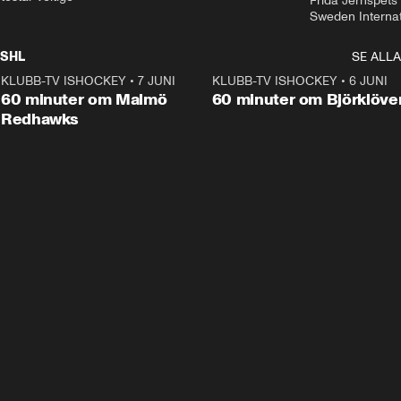
Frida Jernspets 
Sweden Interna
SHL
SE ALLA
KLUBB-TV ISHOCKEY
•
7 JUNI
1:02:53
KLUBB-TV ISHOCKEY
•
6 JUNI
1:0
Plus
60 minuter om Malmö
60 minuter om Björklöve
Redhawks