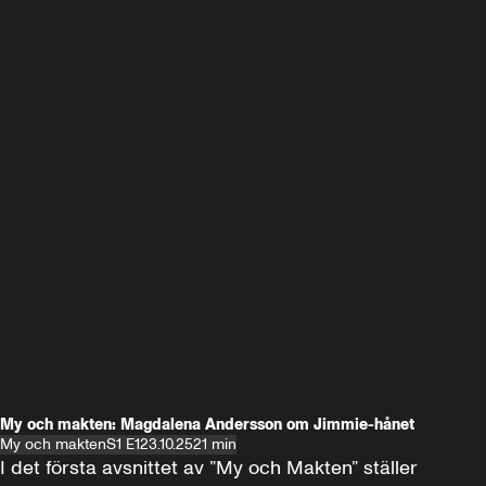
My och makten: Magdalena Andersson om Jimmie-hånet
My och makten
S1 E1
23.10.25
21 min
I det första avsnittet av ”My och Makten” ställer 