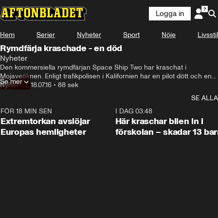
Logga in
Hem
Serier
Nyheter
Sport
Nöje
Livsstil
Rymdfärja kraschade - en död
Nyheter
Den kommersiella rymdfärjan Space Ship Two har kraschat i 
Mojaveöknen. Enligt trafikpolisen i Kalifornien har en pilot dött och en 
Se mer
skadats svårt.
Nyheter
•
18.07.16
•
88 sek
SE ALLA
FÖR 18 MIN SEN
0:53
I DAG 03:48
Extremtorkan avslöjar
Här kraschar bilen in i
Europas hemligheter
förskolan – skadar 13 bar