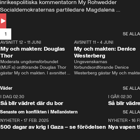
inrikespolitiska kommentatorn My Rohwedder 
Socialdemokraternas partiledare Magdalena 
Andersson till svars.
1
SE ALLA
AVSNITT 12
•
11 JUNI
26:27
AVSNITT 11
•
4 JUNI
2
My och makten: Douglas
My och makten: Denice
Thor
Westerberg
Moderata ungdomsförbundet 
Ungsvenskarnas 
(MUF:s) ordförande Douglas Thor 
förbundsordförande Denice 
gästar My och makten. I avsnittet 
Westerberg gästar My och makten.
diskuteras tonårsutvisningarna och 
avsnittet diskuteras migrationsfrå
hur Moderaterna ska locka väljare till 
och hur SD ska locka kvinnliga 
Väder
SE ALLA
valet i höst. 
väljare. 
I DAG 02:30
1:06
I GÅR 02:30
Så blir vädret där du bor
Så blir vädr
Senaste om konflikten i Mellanöstern
SE ALLA
NYHETER
•
17 FEB. 2025
0:45
NYHETER
•
16 F
500 dagar av krig i Gaza – se förödelsen
Nya vapen ti