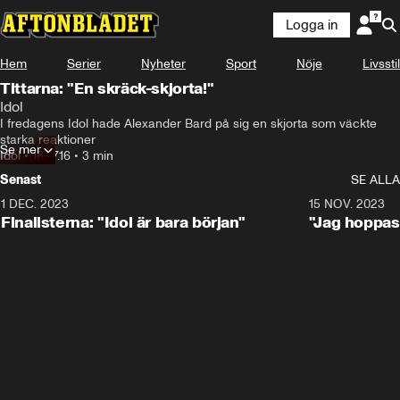
Logga in
Hem
Serier
Nyheter
Sport
Nöje
Livsstil
Tittarna: "En skräck-skjorta!"
Idol
I fredagens Idol hade Alexander Bard på sig en skjorta som väckte 
starka reaktioner
Se mer
Idol
•
18.07.16
•
3 min
Senast
SE ALLA
1 DEC. 2023
0:56
15 NOV. 2023
Finalisterna: "Idol är bara början"
"Jag hoppas 